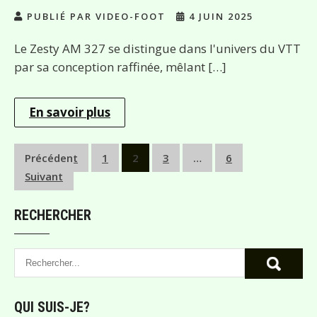
PUBLIÉ PAR VIDEO-FOOT
4 JUIN 2025
Le Zesty AM 327 se distingue dans l'univers du VTT
par sa conception raffinée, mêlant […]
En savoir plus
Pagination
Précédent
1
2
3
…
6
Suivant
des
publications
RECHERCHER
QUI SUIS-JE?